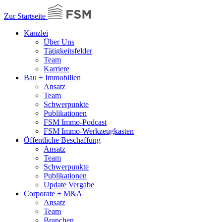
Zur Startseite
Kanzlei
Über Uns
Tätigkeitsfelder
Team
Karriere
Bau + Immobilien
Ansatz
Team
Schwerpunkte
Publikationen
FSM Immo-Podcast
FSM Immo-Werkzeugkasten
Öffentliche Beschaffung
Ansatz
Team
Schwerpunkte
Publikationen
Update Vergabe
Corporate + M&A
Ansatz
Team
Branchen