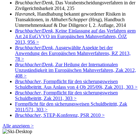
Bruchbacher/Denk
, Das Vorabentscheidungsverfahren in der
Zivilgerichtsbarkeit 2014, 235
Havranek
, Handhabung bekannt gewordener Risiken in
Transaktionen, in
Althuber/Schopper
(Hrsg), Handbuch
Unternehmenskauf & Due Diligence I, 2. Auflage, 2014
Bruchbacher/Denk
, Keine Einlassung auf das Verfahren gem
Art 24 EuGVVO im Europäischen Mahnverfahren, ÖJZ
2013, 956 >
Bruchbacher/Denk
, Ausgewählte Aspekte bei der
Anwendung des Europäischen Mahnverfahrens, RZ 2013,
78 >
Bruchbacher/Denk
, Zur Heilung der Internationalen
Unzuständigkeit im Europäischen Mahnverfahren, Zak 2012,
408 >
Bruchbacher
, Formpflicht für den sicherungsweisen
Schuldbeitritt. Aus Anlass von 4 Ob 205/09i, Zak 2011, 303 >
Bruchbacher
, Formpflicht für den sicherungsweisen
Schuldbeitritt, Zak 2011, 303 >
Formpflicht für den sicherungsweisen Schuldbeitritt, Zak
2011/571, 303 >
Bruchbacher
, STEP-Konferenz, PSR 2010 >
Alle anzeigen >