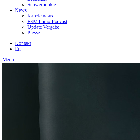
Schwerpunkte
News
Kanzleinews
FSM Immo-Podcast
Update Vergabe
Presse
Kontakt
En
Menü