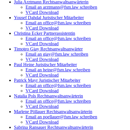
Julia Arztmann
Rechtsanwaltsanwärterin
Email an arztmann@fsm.law schreiben
VCard Download
Yousef Dahdal
Juristischer Mitarbeiter
Email an office@fsm.law schreiben
VCard Download
Christina Ecker
Partnerassistentin
Email an office@fsm.law schreiben
VCard Download
Timoteo Giay
Rechtsanwaltsanwärter
Email an giay@fsm.law schreiben
VCard Download
Paul Heine
Juristischer Mitarbeiter
Email an heine@fsm.law schreiben
VCard Download
Patrick Mayr
Juristischer Mitarbeiter
Email an office@fsm.law schreiben
VCard Download
Natalia Pols
Rechtsanwaltsanwärterin
Email an office@fsm.law schreiben
VCard Download
Marlene Pöllauer
Rechtsanwaltsanwärterin
Email an poellauer@fsm.law schreiben
VCard Download
Sabrina Ransauer
Rechtsanwaltsanwärterin