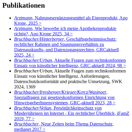
Publikationen
Arztmann
, Nahrungsergänzungsmittel als Eigenprodukt, Apo
Krone, 2025 >
Arztmann
, Wie bewerbe ich meine Apothekenprodukte
richtig?, Apo Krone 2025, 34 >
Bruchbacher/Hinterberger
, Geschäftsgeheimnisschutz:
rechtlicher Rahmen und Spannungsverhältnis zu
Datenauskunfts- und Datenzugangsrechten, GRCaktuell
2025, 24 >
Bruchbacher/Urban
, Aktuelle Fragen zum rechtskonformen
Einsatz von künstlicher Intelligenz, GRC-aktuell 2024, 98 >
Bruchbacher/Urban
, Aktuelle Fragen zum rechtskonformen
Einsatz von künstlicher Intelligenz. Anforderungen,
Datenschutzkonformität und praktische Umsetzung, SWK
2024, 1369
Bruchbacher/Irresberger/Krieger/Kercz/Wasinger
,
Spezialfragen zur gesetzeskonformen Einrichtung von
HinweisgeberInnensystemen, GRC-aktuell 2023, 28 >
Bruchbacher/Velian
, Persönlichkeitsschutz von
Minderjährigen im Internet - Ein rechtlicher Überblick, iFamZ
2019, 77 >
Bruchbacher
, Neue Zeiten beim Thema Datenschutz,
medianet 2017 >