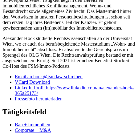
Schwerpunkt seiner Tätigkeit liegt in den Bereichen
immobilienrechtliches Konfliktmanagement, Wohn- und
Bestandrecht sowie allgemeines Zivilrecht. Das Mastermind hinter
den Wortwitzen in unseren Personenbeschreibungen ist schon seit
dem ersten Tag ihres Bestehens Teil der Kanzlei. Er gehört
gewissermaßen zum (Im)mobiliar des Immobilienrechtsteams.
Alexander Hock studierte Rechtswissenschaften an der Universität
Wien, wo er auch das berufsbegleitende Masterstudium „Wohn- und
Immobilienrecht“ abschloss. Er absolvierte die Gerichtspraxis im
Sprengel des OLG Wien. Die Rechtsanwaltsprüfung bestand er mit
ausgezeichnetem Erfolg. Seit 2021 ist er neben Benedikt Stockert
Co-Host des FSM-Immo-Podcasts.
Email an hock@fsm.law schreiben
VCard Download
LinkedIn Profil https://www.linkedin.com/in/alexander-hock-
365a25173/
Pressefoto herunterladen
Tätigkeitsfeld
Bau + Immobilien
Corporate + M&A