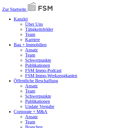
Zur Startseite
Kanzlei
Über Uns
Tätigkeitsfelder
Team
Karriere
Bau + Immobilien
Ansatz
Team
Schwerpunkte
Publikationen
FSM Immo-Podcast
FSM Immo-Werkzeugkasten
Öffentliche Beschaffung
Ansatz
Team
Schwerpunkte
Publikationen
Update Vergabe
Corporate + M&A
Ansatz
Team
Branchen