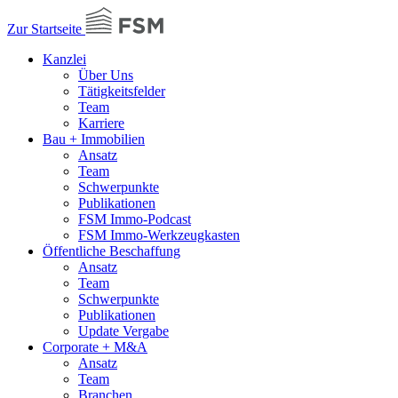
Zur Startseite
Kanzlei
Über Uns
Tätigkeitsfelder
Team
Karriere
Bau + Immobilien
Ansatz
Team
Schwerpunkte
Publikationen
FSM Immo-Podcast
FSM Immo-Werkzeugkasten
Öffentliche Beschaffung
Ansatz
Team
Schwerpunkte
Publikationen
Update Vergabe
Corporate + M&A
Ansatz
Team
Branchen