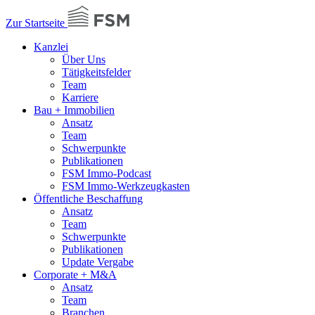
Zur Startseite
Kanzlei
Über Uns
Tätigkeitsfelder
Team
Karriere
Bau + Immobilien
Ansatz
Team
Schwerpunkte
Publikationen
FSM Immo-Podcast
FSM Immo-Werkzeugkasten
Öffentliche Beschaffung
Ansatz
Team
Schwerpunkte
Publikationen
Update Vergabe
Corporate + M&A
Ansatz
Team
Branchen