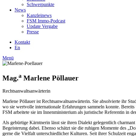
Schwerpunkte
News
Kanzleinews
FSM Immo-Podcast
Update Vergabe
Presse
Kontakt
En
Menü
a
Mag.
Marlene Pöllauer
Rechtsanwaltsanwärterin
Marlene Pöllauer ist Rechtsanwaltsanwärterin. Sie absolvierte ihr St
wo sie wertvolle internationale Erfahrungen sammeln konnte. Bereits wä
FSM arbeitete sie im Innenministerium als juristische Referentin in der
Als gebürtige Kärntnerin lässt sie ihren Dialekt gelegentlich charmant 
Begeisterung dabei. Ebenso schätzt sie die ruhigen Momente des „Dolc
gerne die Vielfalt unterschiedlicher Kulturen. Seit ihrer Schulzeit eng