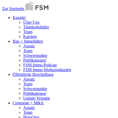
Zur Startseite
Kanzlei
Über Uns
Tätigkeitsfelder
Team
Karriere
Bau + Immobilien
Ansatz
Team
Schwerpunkte
Publikationen
FSM Immo-Podcast
FSM Immo-Werkzeugkasten
Öffentliche Beschaffung
Ansatz
Team
Schwerpunkte
Publikationen
Update Vergabe
Corporate + M&A
Ansatz
Team
Branchen