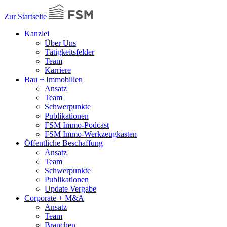
Zur Startseite
Kanzlei
Über Uns
Tätigkeitsfelder
Team
Karriere
Bau + Immobilien
Ansatz
Team
Schwerpunkte
Publikationen
FSM Immo-Podcast
FSM Immo-Werkzeugkasten
Öffentliche Beschaffung
Ansatz
Team
Schwerpunkte
Publikationen
Update Vergabe
Corporate + M&A
Ansatz
Team
Branchen