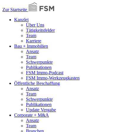
Zur Startseite
Kanzlei
Über Uns
Tätigkeitsfelder
Team
Karriere
Bau + Immobilien
Ansatz
Team
Schwerpunkte
Publikationen
FSM Immo-Podcast
FSM Immo-Werkzeugkasten
Öffentliche Beschaffung
Ansatz
Team
Schwerpunkte
Publikationen
Update Vergabe
Corporate + M&A
Ansatz
Team
Branchen