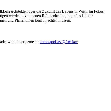
lldorf2architekten über die Zukunft des Bauens in Wien. Im Fokus
ftigen werden – von neuen Rahmenbedingungen bis hin zur
nnen und Planer:innen künftig achten müssen.
 Tadel wie immer gerne an
⁠⁠⁠⁠⁠⁠⁠⁠⁠⁠⁠⁠⁠⁠⁠⁠⁠⁠⁠⁠⁠⁠⁠⁠⁠⁠⁠⁠⁠⁠⁠⁠⁠⁠⁠⁠⁠⁠⁠⁠⁠⁠⁠⁠immo-podcast@fsm.law⁠⁠⁠⁠⁠⁠⁠⁠⁠⁠⁠⁠⁠⁠⁠⁠⁠⁠⁠⁠⁠⁠⁠⁠⁠⁠⁠⁠⁠⁠⁠⁠⁠⁠⁠⁠⁠⁠⁠⁠⁠⁠⁠⁠
.