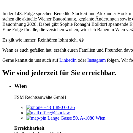
In der 148. Folge sprechen Benedikt Stockert und Alexander Hock mit
stehen die aktuelle Wiener Bauordnung, geplante Änderungen sowie
Bauordnung 2028. Dabei gibt Sophie Ronaghi-Bolldorf spannende Einb
Eine Folge für alle, die verstehen wollen, wie sich Bauen in Wien ver
Es gilt wie immer: Reinhören lohnt sich. 😉
Wenn es euch gefallen hat, erzählt euren Familien und Freunden dav
Gerne kannst du uns auch auf
⁠⁠⁠⁠⁠⁠⁠⁠⁠⁠⁠⁠⁠⁠⁠⁠⁠⁠⁠⁠⁠⁠⁠⁠⁠⁠⁠⁠LinkedIn⁠⁠⁠⁠⁠⁠⁠⁠⁠⁠⁠⁠⁠⁠⁠⁠⁠⁠⁠⁠⁠⁠⁠⁠⁠⁠⁠⁠
oder
⁠⁠⁠⁠⁠⁠⁠⁠⁠⁠⁠⁠⁠⁠⁠⁠⁠⁠⁠⁠⁠⁠⁠⁠⁠⁠⁠⁠Instagram⁠⁠⁠⁠⁠⁠⁠⁠⁠⁠⁠⁠⁠⁠⁠⁠⁠⁠⁠⁠⁠⁠⁠⁠⁠⁠⁠⁠
folgen. Wir fr
Wir sind jederzeit für Sie erreichbar.
Wien
FSM Rechtsanwälte GmbH
+43 1 890 60 36
office@fsm.law
Lange Gasse 50, A-1080 Wien
Erreichbarkeit