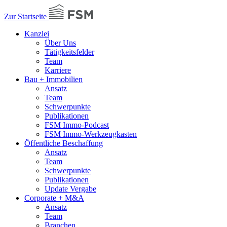
Zur Startseite
Kanzlei
Über Uns
Tätigkeitsfelder
Team
Karriere
Bau + Immobilien
Ansatz
Team
Schwerpunkte
Publikationen
FSM Immo-Podcast
FSM Immo-Werkzeugkasten
Öffentliche Beschaffung
Ansatz
Team
Schwerpunkte
Publikationen
Update Vergabe
Corporate + M&A
Ansatz
Team
Branchen