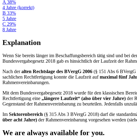
A
38%
4 Jahre (korrekt)
B
33%
5 Jahre
C
29%
8 Jahre
Explanation
Wenn Sie bereits länger im Beschaffungsbereich tätig sind und bei de
Bundesvergabegesetz 2018 gab es hinsichtlich der Laufzeit der Rah
Nach der
alten Rechtslage des BVergG 2006
(§ 151 Abs 6 BVergG 2
sachlichen Rechtfertigung konnte die Laufzeit auf
maximal fünf Jah
Rahmenvereinbarungen.
Mit dem Bundesvergabegesetz 2018 wurde für den klassischen Berei
Rechtfertigung eine
„längere Laufzeit“ (also über vier Jahre)
der R
Gegenstand der Rahmenvereinbarung zu beurteilen. Jedenfalls unzul
Im
Sektorenbereich
(§ 315 Abs 3 BVergG 2018) darf die standardm
über acht Jahre)
der Rahmenvereinbarung vorgesehen werden (siehe
We are always available for you.