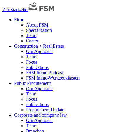
Zur Startseite
Firm
About FSM
Specialization
Team
Career
Construction + Real Estate
Our Approach
Team
Focus
Publications
FSM Immo Podcast
FSM Immo-Werkzeugkasten
Public Procurement
Our Approach
Team
Focus
Publications
Procurement Update
Corporate and company law
Our Approach
Team
Branchen