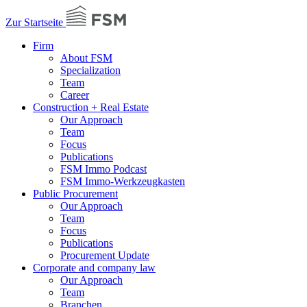
Zur Startseite
Firm
About FSM
Specialization
Team
Career
Construction + Real Estate
Our Approach
Team
Focus
Publications
FSM Immo Podcast
FSM Immo-Werkzeugkasten
Public Procurement
Our Approach
Team
Focus
Publications
Procurement Update
Corporate and company law
Our Approach
Team
Branchen