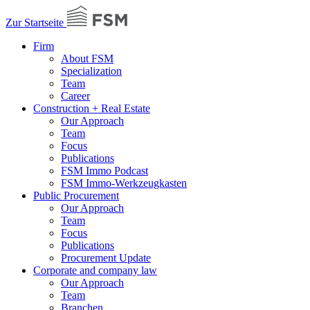
Zur Startseite
Firm
About FSM
Specialization
Team
Career
Construction + Real Estate
Our Approach
Team
Focus
Publications
FSM Immo Podcast
FSM Immo-Werkzeugkasten
Public Procurement
Our Approach
Team
Focus
Publications
Procurement Update
Corporate and company law
Our Approach
Team
Branchen