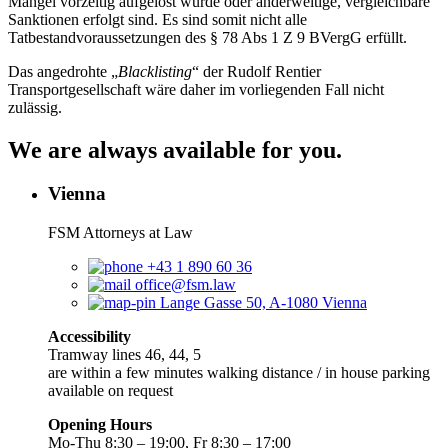
Mängel vorzeitig aufgelöst wurde oder anderweitige, vergleichbare
Sanktionen erfolgt sind. Es sind somit nicht alle
Tatbestandvoraussetzungen des § 78 Abs 1 Z 9 BVergG erfüllt.
Das angedrohte „
Blacklisting
“ der Rudolf Rentier
Transportgesellschaft wäre daher im vorliegenden Fall nicht
zulässig.
We are always available for you.
Vienna
FSM Attorneys at Law
+43 1 890 60 36
office@fsm.law
Lange Gasse 50, A-1080 Vienna
Accessibility
Tramway lines 46, 44, 5
are within a few minutes walking distance / in house parking
available on request
Opening Hours
Mo-Thu 8:30 – 19:00, Fr 8:30 – 17:00