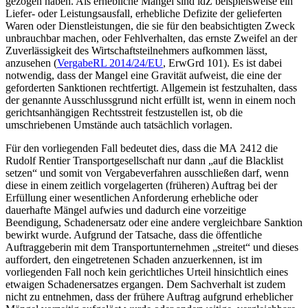
gezogen haben. Als erhebliche Mängel sind idZ beispielsweise ein
Liefer- oder Leistungsausfall, erhebliche Defizite der gelieferten
Waren oder Dienstleistungen, die sie für den beabsichtigten Zweck
unbrauchbar machen, oder Fehlverhalten, das ernste Zweifel an der
Zuverlässigkeit des Wirtschaftsteilnehmers aufkommen lässt,
anzusehen (
VergabeRL 2014/24/EU
, ErwGrd 101). Es ist dabei
notwendig, dass der Mangel eine Gravität aufweist, die eine der
geforderten Sanktionen rechtfertigt. Allgemein ist festzuhalten, dass
der genannte Ausschlussgrund nicht erfüllt ist, wenn in einem noch
gerichtsanhängigen Rechtsstreit festzustellen ist, ob die
umschriebenen Umstände auch tatsächlich vorlagen.
Für den vorliegenden Fall bedeutet dies, dass die MA 2412 die
Rudolf Rentier Transportgesellschaft nur dann „auf die Blacklist
setzen“ und somit von Vergabeverfahren ausschließen darf, wenn
diese in einem zeitlich vorgelagerten (früheren) Auftrag bei der
Erfüllung einer wesentlichen Anforderung erhebliche oder
dauerhafte Mängel aufwies und dadurch eine vorzeitige
Beendigung, Schadenersatz oder eine andere vergleichbare Sanktion
bewirkt wurde. Aufgrund der Tatsache, dass die öffentliche
Auftraggeberin mit dem Transportunternehmen „streitet“ und dieses
auffordert, den eingetretenen Schaden anzuerkennen, ist im
vorliegenden Fall noch kein gerichtliches Urteil hinsichtlich eines
etwaigen Schadenersatzes ergangen. Dem Sachverhalt ist zudem
nicht zu entnehmen, dass der frühere Auftrag aufgrund erheblicher