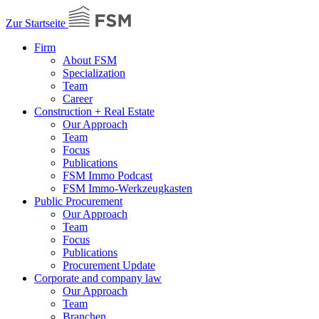
Zur Startseite
Firm
About FSM
Specialization
Team
Career
Construction + Real Estate
Our Approach
Team
Focus
Publications
FSM Immo Podcast
FSM Immo-Werkzeugkasten
Public Procurement
Our Approach
Team
Focus
Publications
Procurement Update
Corporate and company law
Our Approach
Team
Branchen