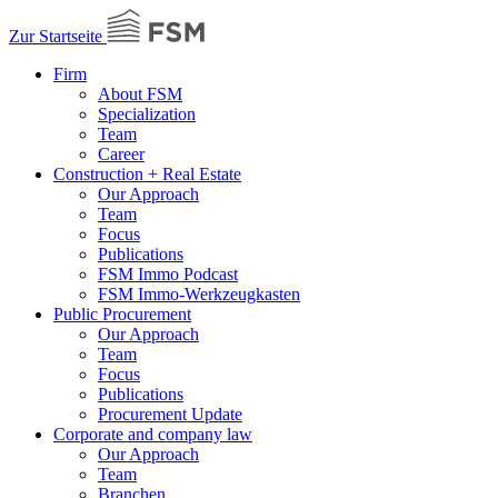
Zur Startseite
Firm
About FSM
Specialization
Team
Career
Construction + Real Estate
Our Approach
Team
Focus
Publications
FSM Immo Podcast
FSM Immo-Werkzeugkasten
Public Procurement
Our Approach
Team
Focus
Publications
Procurement Update
Corporate and company law
Our Approach
Team
Branchen