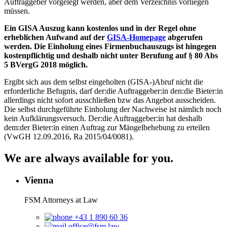
Auftraggeber vorgelegt werden, aber dem Verzeichnis vorliegen
müssen.
Ein GISA Auszug kann kostenlos und in der Regel ohne
erheblichen Aufwand auf der
GISA-Homepage
abgerufen
werden. Die Einholung eines Firmenbuchauszugs ist hingegen
kostenpflichtig und deshalb nicht unter Berufung auf § 80 Abs
5 BVergG 2018 möglich.
Ergibt sich aus dem selbst eingeholten (GISA-)Abruf nicht die
erforderliche Befugnis, darf der:die Auftraggeber:in den:die Bieter:in
allerdings nicht sofort ausschließen bzw das Angebot ausscheiden.
Die selbst durchgeführte Einholung der Nachweise ist nämlich noch
kein Aufklärungsversuch. Der:die Auftraggeber:in hat deshalb
dem:der Bieter:in einen Auftrag zur Mängelbehebung zu erteilen
(VwGH 12.09.2016, Ra 2015/04/0081).
We are always available for you.
Vienna
FSM Attorneys at Law
+43 1 890 60 36
office@fsm.law