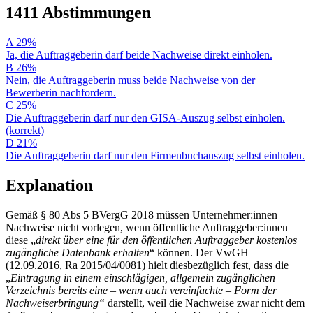
1411 Abstimmungen
A
29%
Ja, die Auftraggeberin darf beide Nachweise direkt einholen.
B
26%
Nein, die Auftraggeberin muss beide Nachweise von der
Bewerberin nachfordern.
C
25%
Die Auftraggeberin darf nur den GISA-Auszug selbst einholen.
(korrekt)
D
21%
Die Auftraggeberin darf nur den Firmenbuchauszug selbst einholen.
Explanation
Gemäß § 80 Abs 5 BVergG 2018 müssen Unternehmer:innen
Nachweise nicht vorlegen, wenn öffentliche Auftraggeber:innen
diese „
direkt über eine für den öffentlichen Auftraggeber kostenlos
zugängliche Datenbank erhalten
“ können. Der VwGH
(12.09.2016, Ra 2015/04/0081) hielt diesbezüglich fest, dass die
„
E
intragung in einem einschlägigen, allgemein zugänglichen
Verzeichnis bereits eine – wenn auch vereinfachte – Form der
Nachweiserbringung“
darstellt, weil die Nachweise zwar nicht dem