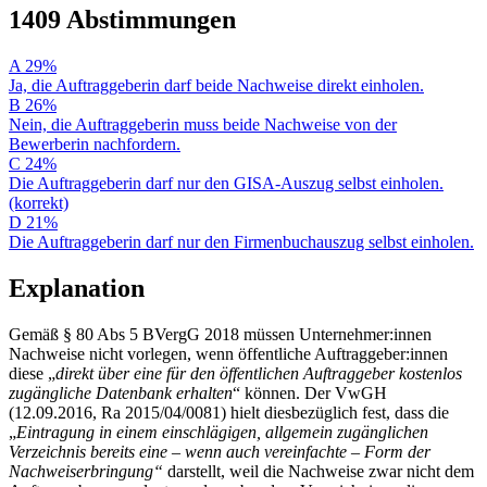
1409 Abstimmungen
A
29%
Ja, die Auftraggeberin darf beide Nachweise direkt einholen.
B
26%
Nein, die Auftraggeberin muss beide Nachweise von der
Bewerberin nachfordern.
C
24%
Die Auftraggeberin darf nur den GISA-Auszug selbst einholen.
(korrekt)
D
21%
Die Auftraggeberin darf nur den Firmenbuchauszug selbst einholen.
Explanation
Gemäß § 80 Abs 5 BVergG 2018 müssen Unternehmer:innen
Nachweise nicht vorlegen, wenn öffentliche Auftraggeber:innen
diese „
direkt über eine für den öffentlichen Auftraggeber kostenlos
zugängliche Datenbank erhalten
“ können. Der VwGH
(12.09.2016, Ra 2015/04/0081) hielt diesbezüglich fest, dass die
„
E
intragung in einem einschlägigen, allgemein zugänglichen
Verzeichnis bereits eine – wenn auch vereinfachte – Form der
Nachweiserbringung“
darstellt, weil die Nachweise zwar nicht dem