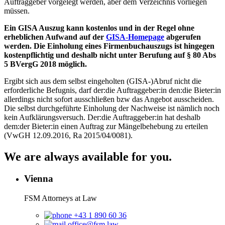
Auftraggeber vorgelegt werden, aber dem Verzeichnis vorliegen
müssen.
Ein GISA Auszug kann kostenlos und in der Regel ohne
erheblichen Aufwand auf der
GISA-Homepage
abgerufen
werden. Die Einholung eines Firmenbuchauszugs ist hingegen
kostenpflichtig und deshalb nicht unter Berufung auf § 80 Abs
5 BVergG 2018 möglich.
Ergibt sich aus dem selbst eingeholten (GISA-)Abruf nicht die
erforderliche Befugnis, darf der:die Auftraggeber:in den:die Bieter:in
allerdings nicht sofort ausschließen bzw das Angebot ausscheiden.
Die selbst durchgeführte Einholung der Nachweise ist nämlich noch
kein Aufklärungsversuch. Der:die Auftraggeber:in hat deshalb
dem:der Bieter:in einen Auftrag zur Mängelbehebung zu erteilen
(VwGH 12.09.2016, Ra 2015/04/0081).
We are always available for you.
Vienna
FSM Attorneys at Law
+43 1 890 60 36
office@fsm.law