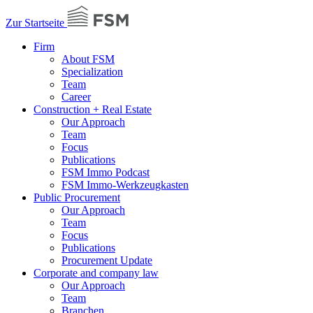
Zur Startseite
Firm
About FSM
Specialization
Team
Career
Construction + Real Estate
Our Approach
Team
Focus
Publications
FSM Immo Podcast
FSM Immo-Werkzeugkasten
Public Procurement
Our Approach
Team
Focus
Publications
Procurement Update
Corporate and company law
Our Approach
Team
Branchen