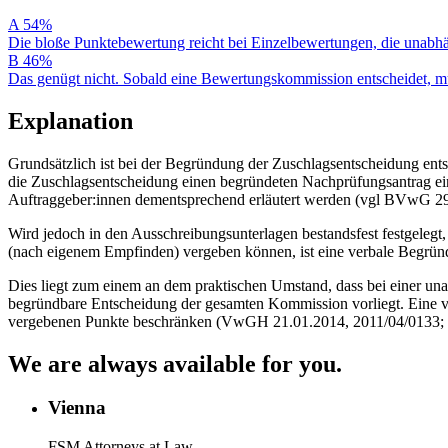
A
54%
Die bloße Punktebewertung reicht bei Einzelbewertungen, die unabhän
B
46%
Das genügt nicht. Sobald eine Bewertungskommission entscheidet, 
Explanation
Grundsätzlich ist bei der Begründung der Zuschlagsentscheidung entsc
die Zuschlagsentscheidung einen begründeten Nachprüfungsantrag ei
Auftraggeber:innen dementsprechend erläutert werden (vgl BVwG 2
Wird jedoch in den Ausschreibungsunterlagen bestandsfest festgelegt
(nach eigenem Empfinden) vergeben können, ist eine verbale Begr
Dies liegt zum einem an dem praktischen Umstand, dass bei einer un
begründbare Entscheidung der gesamten Kommission vorliegt. Eine ve
vergebenen Punkte beschränken (VwGH 21.01.2014, 2011/04/0133
We are always available for you.
Vienna
FSM Attorneys at Law