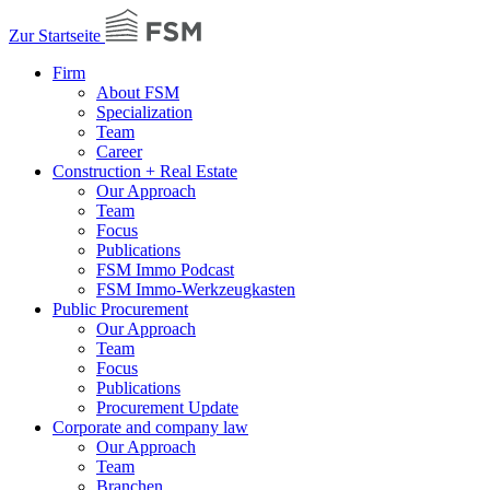
Zur Startseite
Firm
About FSM
Specialization
Team
Career
Construction + Real Estate
Our Approach
Team
Focus
Publications
FSM Immo Podcast
FSM Immo-Werkzeugkasten
Public Procurement
Our Approach
Team
Focus
Publications
Procurement Update
Corporate and company law
Our Approach
Team
Branchen