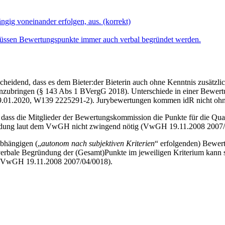
gig voneinander erfolgen, aus. (korrekt)
müssen Bewertungspunkte immer auch verbal begründet werden.
heidend, dass es dem Bieter:der Bieterin auch ohne Kenntnis zusätzlic
nzubringen (§ 143 Abs 1 BVergG 2018). Unterschiede in einer Bewert
9.01.2020, W139 2225291-2). Jurybewertungen kommen idR nicht ohn
, dass die Mitglieder der Bewertungskommission die Punkte für die Qua
ündung laut dem VwGH nicht zwingend nötig (VwGH 19.11.2008 2007/
abhängigen („
autonom nach subjektiven Kriterien
“ erfolgenden) Bewer
rbale Begründung der (Gesamt)Punkte im jeweiligen Kriterium kann si
; VwGH 19.11.2008 2007/04/0018).