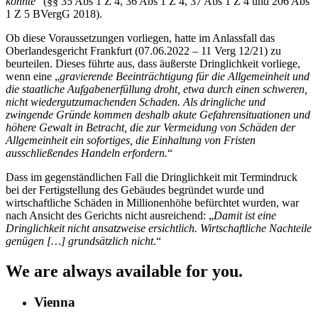
konnte
“ (§§ 35 Abs 1 Z 4, 36 Abs 1 Z 4, 37 Abs 1 Z 4 und 206 Abs
1 Z 5 BVergG 2018).
Ob diese Voraussetzungen vorliegen, hatte im Anlassfall das
Oberlandesgericht Frankfurt (07.06.2022 – 11 Verg 12/21) zu
beurteilen. Dieses führte aus, dass äußerste Dringlichkeit vorliege,
wenn eine „
gravierende Beeinträchtigung für die Allgemeinheit und
die staatliche Aufgabenerfüllung droht, etwa durch einen schweren,
nicht wiedergutzumachenden Schaden. Als dringliche und
zwingende Gründe kommen deshalb akute Gefahrensituationen und
höhere Gewalt in Betracht, die zur Vermeidung von Schäden der
Allgemeinheit ein sofortiges, die Einhaltung von Fristen
ausschließendes Handeln erfordern.
“
Dass im gegenständlichen Fall die Dringlichkeit mit Termindruck
bei der Fertigstellung des Gebäudes begründet wurde und
wirtschaftliche Schäden in Millionenhöhe befürchtet wurden, war
nach Ansicht des Gerichts nicht ausreichend: „
Damit ist eine
Dringlichkeit nicht ansatzweise ersichtlich. Wirtschaftliche Nachteile
genügen […] grundsätzlich nicht
.“
We are always available for you.
Vienna