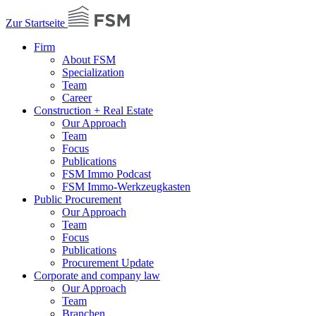
Zur Startseite
Firm
About FSM
Specialization
Team
Career
Construction + Real Estate
Our Approach
Team
Focus
Publications
FSM Immo Podcast
FSM Immo-Werkzeugkasten
Public Procurement
Our Approach
Team
Focus
Publications
Procurement Update
Corporate and company law
Our Approach
Team
Branchen