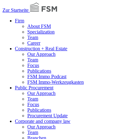
Zur Startseite
Firm
About FSM
Specialization
Team
Career
Construction + Real Estate
Our Approach
Team
Focus
Publications
FSM Immo Podcast
FSM Immo-Werkzeugkasten
Public Procurement
Our Approach
Team
Focus
Publications
Procurement Update
Corporate and company law
Our Approach
Team
Branchen