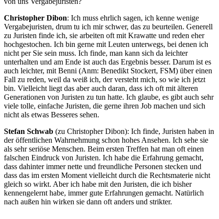
von uns Vergabejuristen?
Christopher Dibon
: Ich muss ehrlich sagen, ich kenne wenige
Vergabejuristen, drum tu ich mir schwer, das zu beurteilen. Generell
zu Juristen finde ich, sie arbeiten oft mit Krawatte und reden eher
hochgestochen. Ich bin gerne mit Leuten unterwegs, bei denen ich
nicht per Sie sein muss. Ich finde, man kann sich da leichter
unterhalten und am Ende ist auch das Ergebnis besser. Darum ist es
auch leichter, mit Benni (Anm: Benedikt Stockert, FSM) über einen
Fall zu reden, weil da weiß ich, der versteht mich, so wie ich jetzt
bin. Vielleicht liegt das aber auch daran, dass ich oft mit älteren
Generationen von Juristen zu tun hatte. Ich glaube, es gibt auch sehr
viele tolle, einfache Juristen, die gerne ihren Job machen und sich
nicht als etwas Besseres sehen.
Stefan Schwab
(zu Christopher Dibon): Ich finde, Juristen haben in
der öffentlichen Wahrnehmung schon hohes Ansehen. Ich sehe sie
als sehr seriöse Menschen. Beim ersten Treffen hat man oft einen
falschen Eindruck von Juristen. Ich habe die Erfahrung gemacht,
dass dahinter immer nette und freundliche Personen stecken und
dass das im ersten Moment vielleicht durch die Rechtsmaterie nicht
gleich so wirkt. Aber ich habe mit den Juristen, die ich bisher
kennengelernt habe, immer gute Erfahrungen gemacht. Natürlich
nach außen hin wirken sie dann oft anders und strikter.