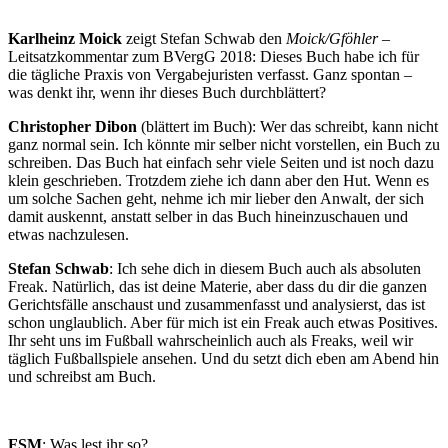
Karlheinz Moick
zeigt Stefan Schwab den
Moick/Gföhler
–
Leitsatzkommentar zum BVergG 2018: Dieses Buch habe ich für
die tägliche Praxis von Vergabejuristen verfasst. Ganz spontan –
was denkt ihr, wenn ihr dieses Buch durchblättert?
Christopher Dibon
(blättert im Buch): Wer das schreibt, kann nicht
ganz normal sein. Ich könnte mir selber nicht vorstellen, ein Buch zu
schreiben. Das Buch hat einfach sehr viele Seiten und ist noch dazu
klein geschrieben. Trotzdem ziehe ich dann aber den Hut. Wenn es
um solche Sachen geht, nehme ich mir lieber den Anwalt, der sich
damit auskennt, anstatt selber in das Buch hineinzuschauen und
etwas nachzulesen.
Stefan Schwab
: Ich sehe dich in diesem Buch auch als absoluten
Freak. Natürlich, das ist deine Materie, aber dass du dir die ganzen
Gerichtsfälle anschaust und zusammenfasst und analysierst, das ist
schon unglaublich. Aber für mich ist ein Freak auch etwas Positives.
Ihr seht uns im Fußball wahrscheinlich auch als Freaks, weil wir
täglich Fußballspiele ansehen. Und du setzt dich eben am Abend hin
und schreibst am Buch.
FSM
: Was lest ihr so?