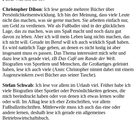
Christopher Dibon
: Ich lese gerade mehrere Bücher über
Persönlichkeitsentwicklung. Ich bin der Meinung, dass viele Leute
nicht das machen, was sie gerne machen. Sie arbeiten einfach nur,
um Geld zu verdienen. Wir als Fußballer sind in der glücklichen
Lage, das zu machen, was uns Spaß macht und noch dazu gut
davon zu leben. Aber ich will mein Leben lang nichts machen, das
ich nicht will. Gerade im Beruf will ich auch wirklich Spaß haben.
Es wird natürlich Tage geben, an denen es nicht lustig ist aber
insgesamt muss es passen. Das Thema interessiert mich sehr und
dazu lese ich gerade viel, zB
Das Café am Rande der Welt
.
Biografien von Sportlern und Menschen, die Großartiges geleistet
haben, lese ich auch viele (Anm: Christopher nimmt dabei mit einem
Augenzwinkern zwei Bücher aus seiner Tasche).
Stefan Schwab
: Ich lese vor allem im Urlaub viel. Früher habe ich
viele Biografien über Sportler oder Persönlichkeiten gelesen, die
mich beeindruckt haben oder von denen ich etwas lernen wollte
oder will. Im Alltag lese ich eher Zeitschriften, vor allem
Fußballzeitschriften. Mittlerweile muss ich auch das eine oder
andere lernen, deshalb lese ich gerade ein allgemeines
Betriebswirtschaftsbuch.