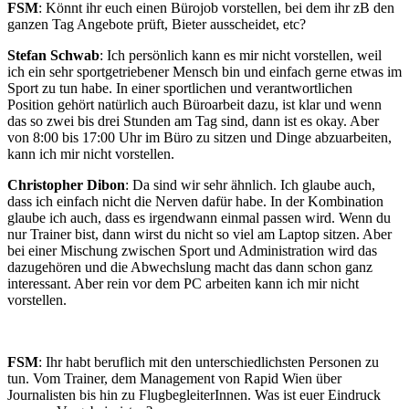
FSM
: Könnt ihr euch einen Bürojob vorstellen, bei dem ihr zB den
ganzen Tag Angebote prüft, Bieter ausscheidet, etc?
Stefan Schwab
: Ich persönlich kann es mir nicht vorstellen, weil
ich ein sehr sportgetriebener Mensch bin und einfach gerne etwas im
Sport zu tun habe. In einer sportlichen und verantwortlichen
Position gehört natürlich auch Büroarbeit dazu, ist klar und wenn
das so zwei bis drei Stunden am Tag sind, dann ist es okay. Aber
von 8:00 bis 17:00 Uhr im Büro zu sitzen und Dinge abzuarbeiten,
kann ich mir nicht vorstellen.
Christopher Dibon
: Da sind wir sehr ähnlich. Ich glaube auch,
dass ich einfach nicht die Nerven dafür habe. In der Kombination
glaube ich auch, dass es irgendwann einmal passen wird. Wenn du
nur Trainer bist, dann wirst du nicht so viel am Laptop sitzen. Aber
bei einer Mischung zwischen Sport und Administration wird das
dazugehören und die Abwechslung macht das dann schon ganz
interessant. Aber rein vor dem PC arbeiten kann ich mir nicht
vorstellen.
FSM
: Ihr habt beruflich mit den unterschiedlichsten Personen zu
tun. Vom Trainer, dem Management von Rapid Wien über
Journalisten bis hin zu FlugbegleiterInnen. Was ist euer Eindruck