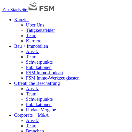
Zur Startseite
Kanzlei
Über Uns
Tätigkeitsfelder
Team
Karriere
Bau + Immobilien
Ansatz
Team
Schwerpunkte
Publikationen
FSM Immo-Podcast
FSM Immo-Werkzeugkasten
Öffentliche Beschaffung
Ansatz
Team
Schwerpunkte
Publikationen
Update Vergabe
Corporate + M&A
Ansatz
Team
Branchen