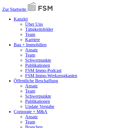
Zur Startseite
Kanzlei
Über Uns
Tätigkeitsfelder
Team
Karriere
Bau + Immobilien
Ansatz
Team
Schwerpunkte
Publikationen
FSM Immo-Podcast
FSM Immo-Werkzeugkasten
Öffentliche Beschaffung
Ansatz
Team
Schwerpunkte
Publikationen
Update Vergabe
Corporate + M&A
Ansatz
Team
Branchen