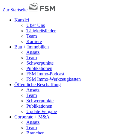
Zur Startseite
Kanzlei
Über Uns
Tätigkeitsfelder
Team
Karriere
Bau + Immobilien
Ansatz
Team
Schwerpunkte
Publikationen
FSM Immo-Podcast
FSM Immo-Werkzeugkasten
Öffentliche Beschaffung
Ansatz
Team
Schwerpunkte
Publikationen
Update Vergabe
Corporate + M&A
Ansatz
Team
Branchen