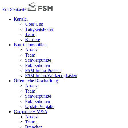
Zur Startseite
Kanzlei
Über Uns
Tätigkeitsfelder
Team
Karriere
Bau + Immobilien
Ansatz
Team
Schwerpunkte
Publikationen
FSM Immo-Podcast
FSM Immo-Werkzeugkasten
Öffentliche Beschaffung
Ansatz
Team
Schwerpunkte
Publikationen
Update Vergabe
Corporate + M&A
Ansatz
Team
Branchen