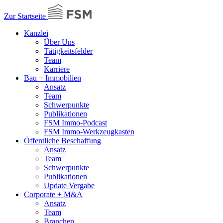
Zur Startseite
Kanzlei
Über Uns
Tätigkeitsfelder
Team
Karriere
Bau + Immobilien
Ansatz
Team
Schwerpunkte
Publikationen
FSM Immo-Podcast
FSM Immo-Werkzeugkasten
Öffentliche Beschaffung
Ansatz
Team
Schwerpunkte
Publikationen
Update Vergabe
Corporate + M&A
Ansatz
Team
Branchen