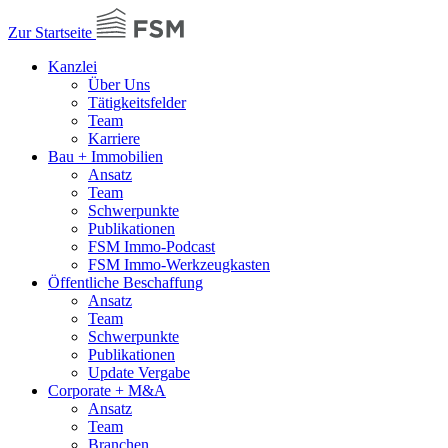
Zur Startseite
Kanzlei
Über Uns
Tätigkeitsfelder
Team
Karriere
Bau + Immobilien
Ansatz
Team
Schwerpunkte
Publikationen
FSM Immo-Podcast
FSM Immo-Werkzeugkasten
Öffentliche Beschaffung
Ansatz
Team
Schwerpunkte
Publikationen
Update Vergabe
Corporate + M&A
Ansatz
Team
Branchen