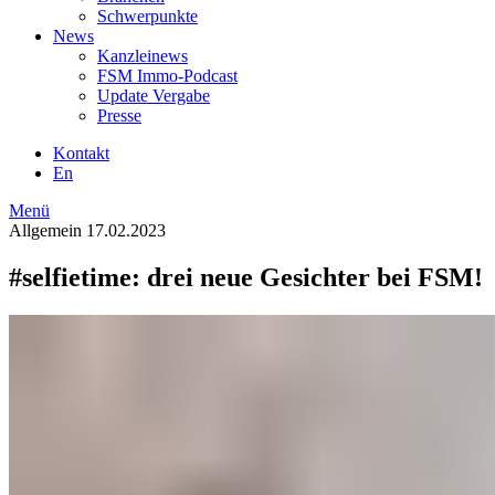
Schwerpunkte
News
Kanzleinews
FSM Immo-Podcast
Update Vergabe
Presse
Kontakt
En
Menü
Allgemein
17.02.2023
#selfietime: drei neue Gesichter bei FSM!