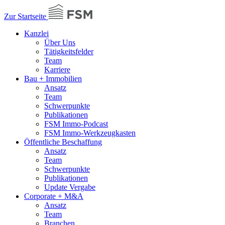
Zur Startseite
Kanzlei
Über Uns
Tätigkeitsfelder
Team
Karriere
Bau + Immobilien
Ansatz
Team
Schwerpunkte
Publikationen
FSM Immo-Podcast
FSM Immo-Werkzeugkasten
Öffentliche Beschaffung
Ansatz
Team
Schwerpunkte
Publikationen
Update Vergabe
Corporate + M&A
Ansatz
Team
Branchen