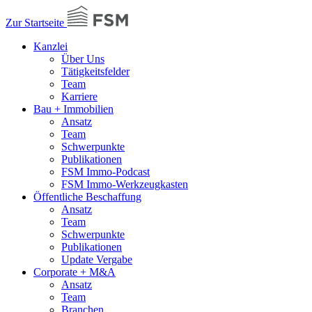
Zur Startseite
Kanzlei
Über Uns
Tätigkeitsfelder
Team
Karriere
Bau + Immobilien
Ansatz
Team
Schwerpunkte
Publikationen
FSM Immo-Podcast
FSM Immo-Werkzeugkasten
Öffentliche Beschaffung
Ansatz
Team
Schwerpunkte
Publikationen
Update Vergabe
Corporate + M&A
Ansatz
Team
Branchen