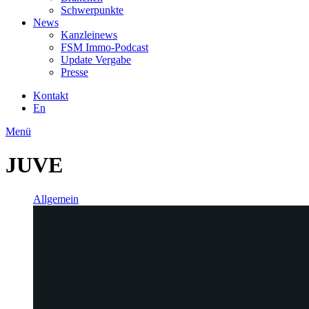
Schwerpunkte
News
Kanzleinews
FSM Immo-Podcast
Update Vergabe
Presse
Kontakt
En
Menü
JUVE
Allgemein