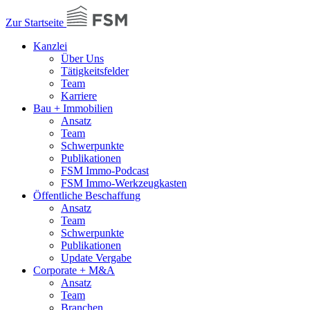
Zur Startseite
Kanzlei
Über Uns
Tätigkeitsfelder
Team
Karriere
Bau + Immobilien
Ansatz
Team
Schwerpunkte
Publikationen
FSM Immo-Podcast
FSM Immo-Werkzeugkasten
Öffentliche Beschaffung
Ansatz
Team
Schwerpunkte
Publikationen
Update Vergabe
Corporate + M&A
Ansatz
Team
Branchen