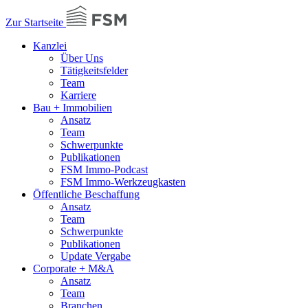
Zur Startseite
Kanzlei
Über Uns
Tätigkeitsfelder
Team
Karriere
Bau + Immobilien
Ansatz
Team
Schwerpunkte
Publikationen
FSM Immo-Podcast
FSM Immo-Werkzeugkasten
Öffentliche Beschaffung
Ansatz
Team
Schwerpunkte
Publikationen
Update Vergabe
Corporate + M&A
Ansatz
Team
Branchen