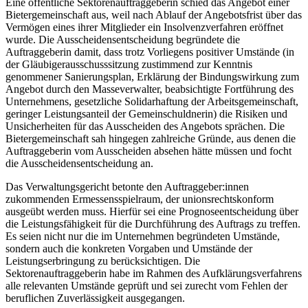
Eine öffentliche Sektorenauftraggeberin schied das Angebot einer
Bietergemeinschaft aus, weil nach Ablauf der Angebotsfrist über das
Vermögen eines ihrer Mitglieder ein Insolvenzverfahren eröffnet
wurde. Die Ausscheidensentscheidung begründete die
Auftraggeberin damit, dass trotz Vorliegens positiver Umstände (in
der Gläubigerausschusssitzung zustimmend zur Kenntnis
genommener Sanierungsplan, Erklärung der Bindungswirkung zum
Angebot durch den Masseverwalter, beabsichtigte Fortführung des
Unternehmens, gesetzliche Solidarhaftung der Arbeitsgemeinschaft,
geringer Leistungsanteil der Gemeinschuldnerin) die Risiken und
Unsicherheiten für das Ausscheiden des Angebots sprächen. Die
Bietergemeinschaft sah hingegen zahlreiche Gründe, aus denen die
Auftraggeberin vom Ausscheiden absehen hätte müssen und focht
die Ausscheidensentscheidung an.
Das Verwaltungsgericht betonte den Auftraggeber:innen
zukommenden Ermessensspielraum, der unionsrechtskonform
ausgeübt werden muss. Hierfür sei eine Prognoseentscheidung über
die Leistungsfähigkeit für die Durchführung des Auftrags zu treffen.
Es seien nicht nur die im Unternehmen begründeten Umstände,
sondern auch die konkreten Vorgaben und Umstände der
Leistungserbringung zu berücksichtigen. Die
Sektorenauftraggeberin habe im Rahmen des Aufklärungsverfahrens
alle relevanten Umstände geprüft und sei zurecht vom Fehlen der
beruflichen Zuverlässigkeit ausgegangen.