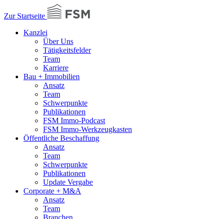
Zur Startseite
Kanzlei
Über Uns
Tätigkeitsfelder
Team
Karriere
Bau + Immobilien
Ansatz
Team
Schwerpunkte
Publikationen
FSM Immo-Podcast
FSM Immo-Werkzeugkasten
Öffentliche Beschaffung
Ansatz
Team
Schwerpunkte
Publikationen
Update Vergabe
Corporate + M&A
Ansatz
Team
Branchen