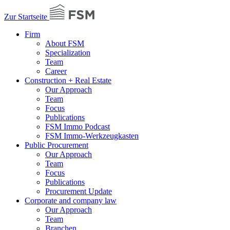
Zur Startseite
Firm
About FSM
Specialization
Team
Career
Construction + Real Estate
Our Approach
Team
Focus
Publications
FSM Immo Podcast
FSM Immo-Werkzeugkasten
Public Procurement
Our Approach
Team
Focus
Publications
Procurement Update
Corporate and company law
Our Approach
Team
Branchen