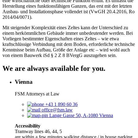
eine wirtschaftliche oder technische Funktion erfüllt. Es umfasst die
Herstellung eines funktionsfähigen Ganzen, das erst mit der letzten
Ausbau- und Installationsphase vollendet ist (VwGH 20.4.2016, Ro
2014/04/0071).
Mit steigender Komplexität eines Zeltes kann der Unterschied zu
einem herkömmlichen Gebäude immer unbedeutender werden. Bei
Vorliegen bestimmter Eigenschaften eines Zeltes – wie etwa
kraftschlüssige Verbindung mit dem Boden, erforderliche technische
Kenntnisse beim Aufbau, Größe der Anlage etc – wird wohl auch
von einem Bauwerk iSd § 2 Z 8 BVergG auszugehen sein.
We are always available for you.
Vienna
FSM Attorneys at Law
+43 1 890 60 36
office@fsm.law
Lange Gasse 50, A-1080 Vienna
Accessibility
Tramway lines 46, 44, 5
are within a few minutes walking distance / in house parking