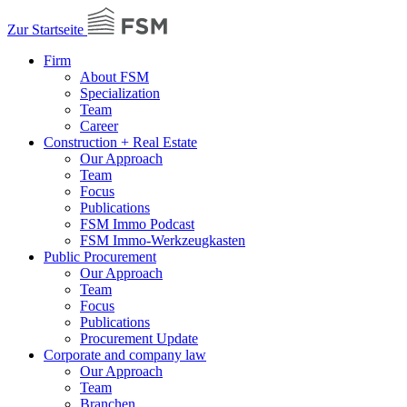
Zur Startseite
Firm
About FSM
Specialization
Team
Career
Construction + Real Estate
Our Approach
Team
Focus
Publications
FSM Immo Podcast
FSM Immo-Werkzeugkasten
Public Procurement
Our Approach
Team
Focus
Publications
Procurement Update
Corporate and company law
Our Approach
Team
Branchen