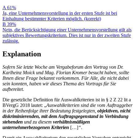
A
61%
Ja, eine Unternehmensvorstellung in der ersten Stufe ist bei
Einhaltung bestimmter Kriterien möglich. (korrekt)
B
39%
Nein, die Berücksichtigung einer Unternehmensvorstellung gilt als
subjektives Bewertungskriterium. Dies ist nur in der zweiten Stufe
zulässig.
Explanation
Sofern Sie letzte Woche am Vergabeforum den Vortrag von Dr.
Karlheinz Moick und Mag. Florian Kromer besucht haben, sollte
Ihnen diese Frage bekannt vorkommen. Für Alle, die nicht dabei
sein konnten, haben wir dieses Thema des Vortrags für Sie
aufbereitet.
Die gesetzliche Definition für Auswahlkriterien ist in § 2 Z 22 lit a
BVergG 2018 lautet: „
Auswahlkriterien sind die vom Auftraggeber
in der Reihenfolge ihrer Bedeutung festgelegten,
objektiven, nicht
diskriminierenden, mit dem Auftragsgegenstand in Verbindung
stehenden
und zu diesem
verhältnismäßigen
unternehmerbezogenen
Kriterien
[…]
“
.
Damit ein Auswahlkriterium den gesetzlichen Vorgaben entspricht,