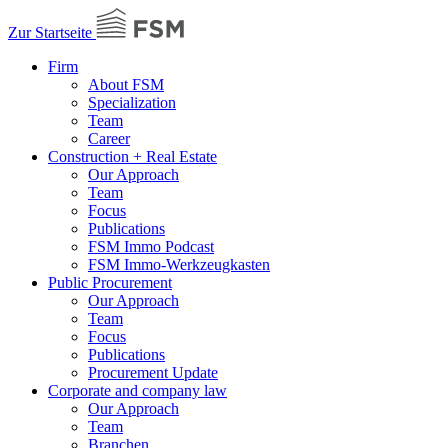
Zur Startseite
Firm
About FSM
Specialization
Team
Career
Construction + Real Estate
Our Approach
Team
Focus
Publications
FSM Immo Podcast
FSM Immo-Werkzeugkasten
Public Procurement
Our Approach
Team
Focus
Publications
Procurement Update
Corporate and company law
Our Approach
Team
Branchen