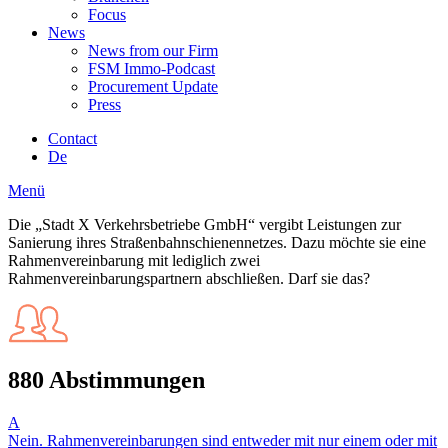
Focus
News
News from our Firm
FSM Immo-Podcast
Procurement Update
Press
Contact
De
Menü
Die „Stadt X Verkehrsbetriebe GmbH“ vergibt Leistungen zur
Sanierung ihres Straßenbahnschienennetzes. Dazu möchte sie eine
Rahmenvereinbarung mit lediglich zwei
Rahmenvereinbarungspartnern abschließen. Darf sie das?
880 Abstimmungen
A
Nein. Rahmenvereinbarungen sind entweder mit nur einem oder mit