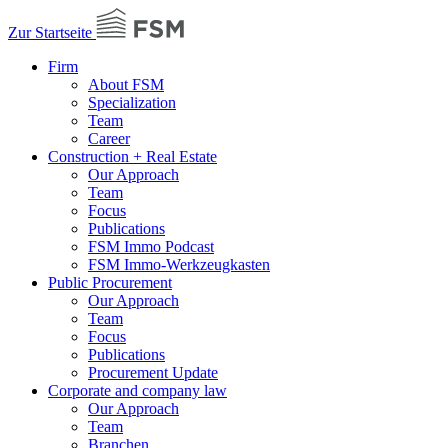
Zur Startseite
Firm
About FSM
Specialization
Team
Career
Construction + Real Estate
Our Approach
Team
Focus
Publications
FSM Immo Podcast
FSM Immo-Werkzeugkasten
Public Procurement
Our Approach
Team
Focus
Publications
Procurement Update
Corporate and company law
Our Approach
Team
Branchen