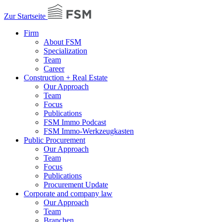
Zur Startseite
Firm
About FSM
Specialization
Team
Career
Construction + Real Estate
Our Approach
Team
Focus
Publications
FSM Immo Podcast
FSM Immo-Werkzeugkasten
Public Procurement
Our Approach
Team
Focus
Publications
Procurement Update
Corporate and company law
Our Approach
Team
Branchen