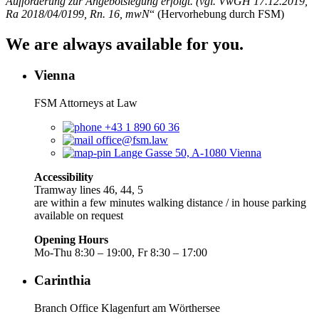
Aufforderung zur Angebotslegung erfolgt. (vgl. VwGH 17.12.2019,
Ra 2018/04/0199, Rn. 16, mwN
“ (Hervorhebung durch FSM)
We are always available for you.
Vienna
FSM Attorneys at Law
+43 1 890 60 36
office@fsm.law
Lange Gasse 50, A-1080 Vienna
Accessibility
Tramway lines 46, 44, 5
are within a few minutes walking distance / in house parking
available on request
Opening Hours
Mo-Thu 8:30 – 19:00, Fr 8:30 – 17:00
Carinthia
Branch Office Klagenfurt am Wörthersee