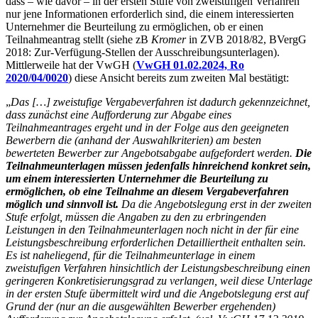
dass – wie davor – in der ersten Stufe von zweistufigen Verfahren
nur jene Informationen erforderlich sind, die einem interessierten
Unternehmer die Beurteilung zu ermöglichen, ob er einen
Teilnahmeantrag stellt (siehe zB
Kromer
in ZVB 2018/82, BVergG
2018: Zur-Verfügung-Stellen der Ausschreibungsunterlagen).
Mittlerweile hat der VwGH (
VwGH 01.02.2024, Ro
2020/04/0020
) diese Ansicht bereits zum zweiten Mal bestätigt:
„
Das […] zweistufige Vergabeverfahren ist dadurch gekennzeichnet,
dass zunächst eine Aufforderung zur Abgabe eines
Teilnahmeantrages ergeht und in der Folge aus den geeigneten
Bewerbern die (anhand der Auswahlkriterien) am besten
bewerteten Bewerber zur Angebotsabgabe aufgefordert werden.
Die
Teilnahmeunterlagen müssen jedenfalls hinreichend konkret sein,
um einem interessierten Unternehmer die Beurteilung zu
ermöglichen, ob eine Teilnahme an diesem Vergabeverfahren
möglich und sinnvoll ist.
Da die Angebotslegung erst in der zweiten
Stufe erfolgt, müssen die Angaben zu den zu erbringenden
Leistungen in den Teilnahmeunterlagen noch nicht in der für eine
Leistungsbeschreibung erforderlichen Detailliertheit enthalten sein.
Es ist naheliegend, für die Teilnahmeunterlage in einem
zweistufigen Verfahren hinsichtlich der Leistungsbeschreibung einen
geringeren Konkretisierungsgrad zu verlangen, weil diese Unterlage
in der ersten Stufe übermittelt wird und die Angebotslegung erst auf
Grund der (nur an die ausgewählten Bewerber ergehenden)