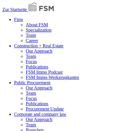
Zur Startseite
Firm
About FSM
Specialization
Team
Career
Construction + Real Estate
Our Approach
Team
Focus
Publications
FSM Immo Podcast
FSM Immo-Werkzeugkasten
Public Procurement
Our Approach
Team
Focus
Publications
Procurement Update
Corporate and company law
Our Approach
Team
Branchen