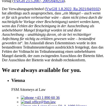
vorlag (
VwGH 23.5.2007, 2005/04/0214
).
Der Verwaltungsgerichtshof (
VwGH 1.8.2022, Ra 2021/04/0102
)
hat allerdings auch ausgesprochen, dass „
ein Mangel – auch wenn
er für sich gesehen verbesserbar wäre – dann nicht (etwa durch die
nachträgliche Vorlage einer Bescheinigung) saniert werden kann,
wenn das Fehlen der Bescheinigung in der Ausschreibung als
unbehebbarer Mangel festgelegt worden ist und diese
Ausschreibung – unabhängig davon, ob sie bei rechtzeitiger
Anfechtung für nichtig zu erklären gewesen wäre – bestandfest
geworden ist
“. Im Anlassfall dieses Erkenntnisses wurde in den
bestandfesten Teilnahmeunterlagen ausdrücklich festgelegt, dass das
Fehlen der Vollmacht im Teilnahmeantrag einen unbehebbaren
Mangel darstellt, der zum zwingenden Ausschluss der Bieterin führt.
Der Ausschluss der Bieterin war deshalb rechtskonform.
We are always available for you.
Vienna
FSM Attorneys at Law
+43 1 890 60 36
office@fsm.law