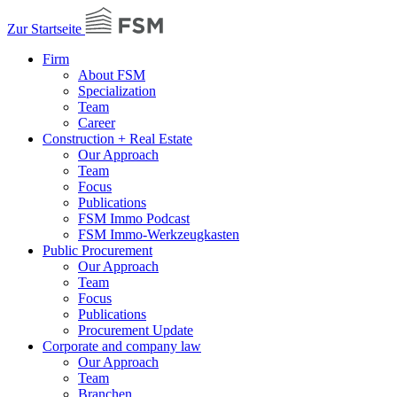
Zur Startseite
Firm
About FSM
Specialization
Team
Career
Construction + Real Estate
Our Approach
Team
Focus
Publications
FSM Immo Podcast
FSM Immo-Werkzeugkasten
Public Procurement
Our Approach
Team
Focus
Publications
Procurement Update
Corporate and company law
Our Approach
Team
Branchen