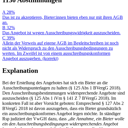
A
28%
Das ist zu akzeptieren, Bieter:innen bieten eben nur mit ihren AGB
an.
B
32%
Das Angebot ist wegen Ausschreibungswidrigkeit auszuscheiden.
C
39%
Allein der Verweis auf eigene AGB im Begleitschreiben ist noch
nicht als Widerspruch zu den Ausschreibungsbedingungen zu
werten. Im Zweifel ist von einem ausschreibungskonformen
Angebot auszugehen. (korrekt)
Explanation
Bei der Erstellung des Angebotes hat sich ein Bieter an die
Ausschreibungsunterlagen zu halten (§ 125 Abs 1 BVergG 2018).
Den Ausschreibungsbestimmungen widersprechende Angebote sind
auszuscheiden (§ 125 Abs 1 iVm § 141 Z 7 BVergG 2018). Im
konkreten Fall ist aber Vorsicht geboten: Entsprechend § 127 Abs 2
BVergG 2018 ist davon auszugehen, dass ein Bieter grundsätzlich
ein ausschreibungskonformes Angebot legen möchte. In ständiger
Rsp judiziert der VwGH dazu, dass „
die Annahme, ein Bieter wolle
ein den Ausschreibungsbedingungen widersprechendes Angebot