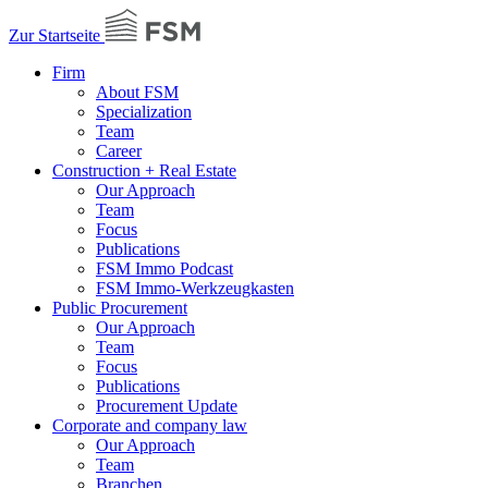
Zur Startseite
Firm
About FSM
Specialization
Team
Career
Construction + Real Estate
Our Approach
Team
Focus
Publications
FSM Immo Podcast
FSM Immo-Werkzeugkasten
Public Procurement
Our Approach
Team
Focus
Publications
Procurement Update
Corporate and company law
Our Approach
Team
Branchen