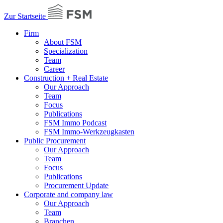
Zur Startseite
Firm
About FSM
Specialization
Team
Career
Construction + Real Estate
Our Approach
Team
Focus
Publications
FSM Immo Podcast
FSM Immo-Werkzeugkasten
Public Procurement
Our Approach
Team
Focus
Publications
Procurement Update
Corporate and company law
Our Approach
Team
Branchen