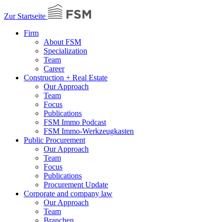
Zur Startseite
Firm
About FSM
Specialization
Team
Career
Construction + Real Estate
Our Approach
Team
Focus
Publications
FSM Immo Podcast
FSM Immo-Werkzeugkasten
Public Procurement
Our Approach
Team
Focus
Publications
Procurement Update
Corporate and company law
Our Approach
Team
Branchen