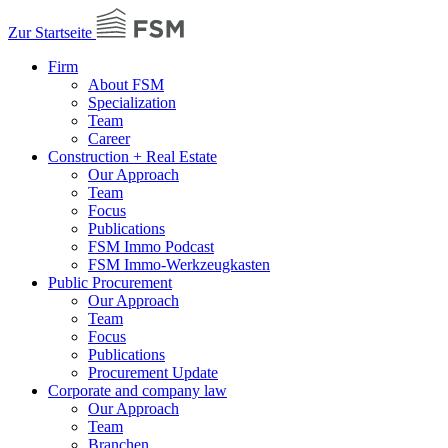
Zur Startseite
Firm
About FSM
Specialization
Team
Career
Construction + Real Estate
Our Approach
Team
Focus
Publications
FSM Immo Podcast
FSM Immo-Werkzeugkasten
Public Procurement
Our Approach
Team
Focus
Publications
Procurement Update
Corporate and company law
Our Approach
Team
Branchen