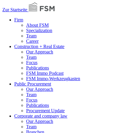
Zur Startseite
Firm
About FSM
Specialization
Team
Career
Construction + Real Estate
Our Approach
Team
Focus
Publications
FSM Immo Podcast
FSM Immo-Werkzeugkasten
Public Procurement
Our Approach
Team
Focus
Publications
Procurement Update
Corporate and company law
Our Approach
Team
Branchen