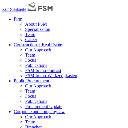
Zur Startseite
Firm
About FSM
Specialization
Team
Career
Construction + Real Estate
Our Approach
Team
Focus
Publications
FSM Immo Podcast
FSM Immo-Werkzeugkasten
Public Procurement
Our Approach
Team
Focus
Publications
Procurement Update
Corporate and company law
Our Approach
Team
Branchen