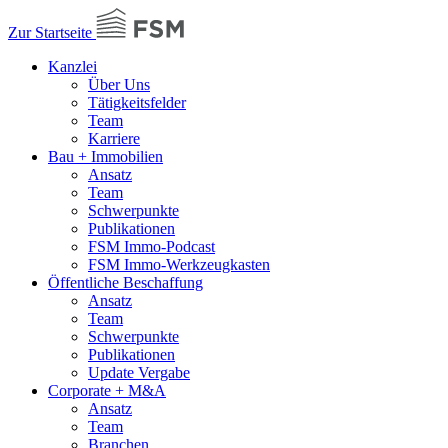
Zur Startseite
Kanzlei
Über Uns
Tätigkeitsfelder
Team
Karriere
Bau + Immobilien
Ansatz
Team
Schwerpunkte
Publikationen
FSM Immo-Podcast
FSM Immo-Werkzeugkasten
Öffentliche Beschaffung
Ansatz
Team
Schwerpunkte
Publikationen
Update Vergabe
Corporate + M&A
Ansatz
Team
Branchen