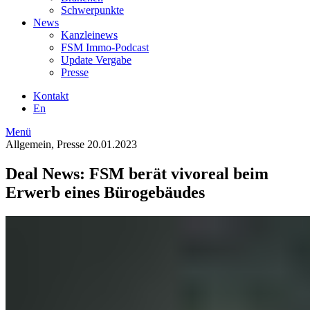
Schwerpunkte
News
Kanzleinews
FSM Immo-Podcast
Update Vergabe
Presse
Kontakt
En
Menü
Allgemein, Presse
20.01.2023
Deal News: FSM berät vivoreal beim
Erwerb eines Bürogebäudes