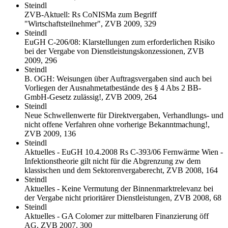
Steindl
ZVB-Aktuell: Rs CoNISMa zum Begriff
"Wirtschaftsteilnehmer", ZVB 2009, 329
Steindl
EuGH C-206/08: Klarstellungen zum erforderlichen Risiko
bei der Vergabe von Dienstleistungskonzessionen, ZVB
2009, 296
Steindl
B. OGH: Weisungen über Auftragsvergaben sind auch bei
Vorliegen der Ausnahmetatbestände des § 4 Abs 2 BB-
GmbH-Gesetz zulässig!, ZVB 2009, 264
Steindl
Neue Schwellenwerte für Direktvergaben, Verhandlungs- und
nicht offene Verfahren ohne vorherige Bekanntmachung!,
ZVB 2009, 136
Steindl
Aktuelles - EuGH 10.4.2008 Rs C-393/06 Fernwärme Wien -
Infektionstheorie gilt nicht für die Abgrenzung zw dem
klassischen und dem Sektorenvergaberecht, ZVB 2008, 164
Steindl
Aktuelles - Keine Vermutung der Binnenmarktrelevanz bei
der Vergabe nicht prioritärer Dienstleistungen, ZVB 2008, 68
Steindl
Aktuelles - GA Colomer zur mittelbaren Finanzierung öff
AG, ZVB 2007, 300