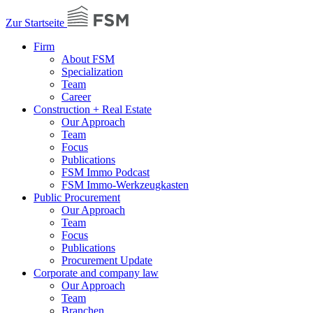
Zur Startseite
Firm
About FSM
Specialization
Team
Career
Construction + Real Estate
Our Approach
Team
Focus
Publications
FSM Immo Podcast
FSM Immo-Werkzeugkasten
Public Procurement
Our Approach
Team
Focus
Publications
Procurement Update
Corporate and company law
Our Approach
Team
Branchen