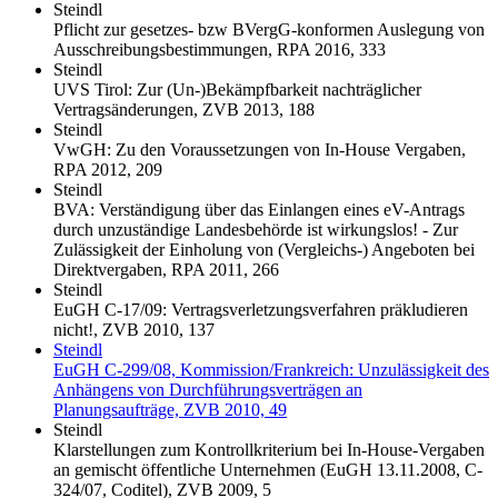
Steindl
Pflicht zur gesetzes- bzw BVergG-konformen Auslegung von
Ausschreibungsbestimmungen, RPA 2016, 333
Steindl
UVS Tirol: Zur (Un-)Bekämpfbarkeit nachträglicher
Vertragsänderungen, ZVB 2013, 188
Steindl
VwGH: Zu den Voraussetzungen von In-House Vergaben,
RPA 2012, 209
Steindl
BVA: Verständigung über das Einlangen eines eV-Antrags
durch unzuständige Landesbehörde ist wirkungslos! - Zur
Zulässigkeit der Einholung von (Vergleichs-) Angeboten bei
Direktvergaben, RPA 2011, 266
Steindl
EuGH C-17/09: Vertragsverletzungsverfahren präkludieren
nicht!, ZVB 2010, 137
Steindl
EuGH C-299/08, Kommission/Frankreich: Unzulässigkeit des
Anhängens von Durchführungsverträgen an
Planungsaufträge, ZVB 2010, 49
Steindl
Klarstellungen zum Kontrollkriterium bei In-House-Vergaben
an gemischt öffentliche Unternehmen (EuGH 13.11.2008, C-
324/07, Coditel), ZVB 2009, 5