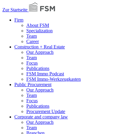
Zur Startseite
Firm
About FSM
Specialization
Team
Career
Construction + Real Estate
Our Approach
Team
Focus
Publications
FSM Immo Podcast
FSM Immo-Werkzeugkasten
Public Procurement
Our Approach
Team
Focus
Publications
Procurement Update
Corporate and company law
Our Approach
Team
Branchen