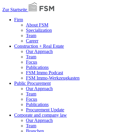
Zur Startseite
Firm
About FSM
Specialization
Team
Career
Construction + Real Estate
Our Approach
Team
Focus
Publications
FSM Immo Podcast
FSM Immo-Werkzeugkasten
Public Procurement
Our Approach
Team
Focus
Publications
Procurement Update
Corporate and company law
Our Approach
Team
Branchen