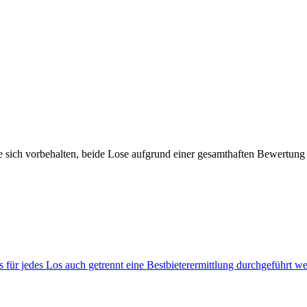
ie sich vorbehalten, beide Lose aufgrund einer gesamthaften Bewertung
 für jedes Los auch getrennt eine Bestbieterermittlung durchgeführt w