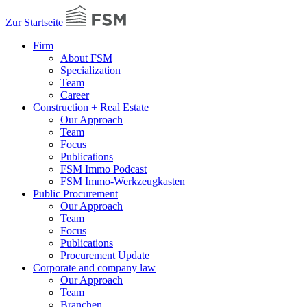
Zur Startseite
Firm
About FSM
Specialization
Team
Career
Construction + Real Estate
Our Approach
Team
Focus
Publications
FSM Immo Podcast
FSM Immo-Werkzeugkasten
Public Procurement
Our Approach
Team
Focus
Publications
Procurement Update
Corporate and company law
Our Approach
Team
Branchen