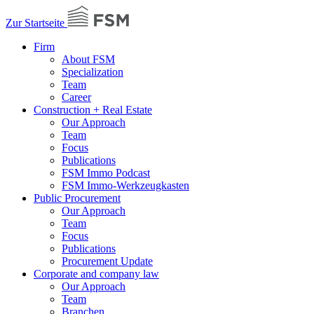
Zur Startseite
Firm
About FSM
Specialization
Team
Career
Construction + Real Estate
Our Approach
Team
Focus
Publications
FSM Immo Podcast
FSM Immo-Werkzeugkasten
Public Procurement
Our Approach
Team
Focus
Publications
Procurement Update
Corporate and company law
Our Approach
Team
Branchen