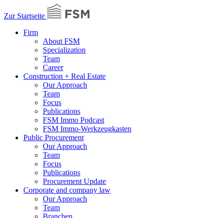
Zur Startseite
Firm
About FSM
Specialization
Team
Career
Construction + Real Estate
Our Approach
Team
Focus
Publications
FSM Immo Podcast
FSM Immo-Werkzeugkasten
Public Procurement
Our Approach
Team
Focus
Publications
Procurement Update
Corporate and company law
Our Approach
Team
Branchen