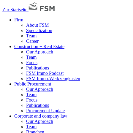
Zur Startseite
Firm
About FSM
Specialization
Team
Career
Construction + Real Estate
Our Approach
Team
Focus
Publications
FSM Immo Podcast
FSM Immo-Werkzeugkasten
Public Procurement
Our Approach
Team
Focus
Publications
Procurement Update
Corporate and company law
Our Approach
Team
Branchen