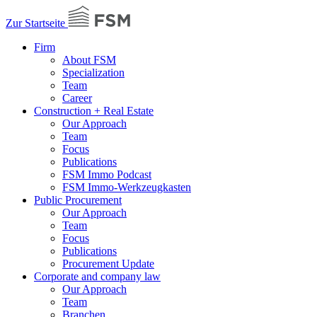
Zur Startseite
Firm
About FSM
Specialization
Team
Career
Construction + Real Estate
Our Approach
Team
Focus
Publications
FSM Immo Podcast
FSM Immo-Werkzeugkasten
Public Procurement
Our Approach
Team
Focus
Publications
Procurement Update
Corporate and company law
Our Approach
Team
Branchen